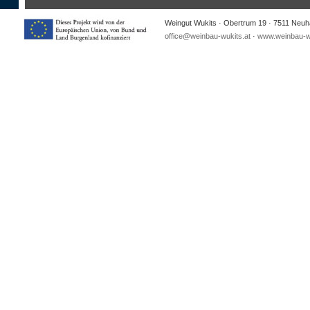
Weingut Wukits · Obertrum 19 · 7511 Neuha
office@weinbau-wukits.at
·
www.weinbau-wu