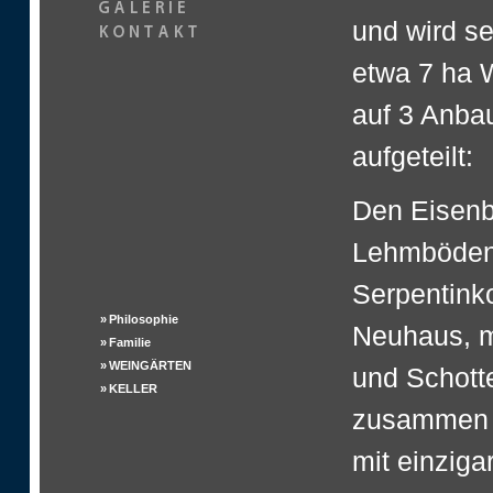
und wird se
etwa 7 ha 
auf 3 Anbau
aufgeteilt:
Den Eisenbe
Lehmböden;
Serpentink
»
Philosophie
Neuhaus, m
»
Familie
»
WEINGÄRTEN
und Schott
»
KELLER
zusammen m
mit einzig