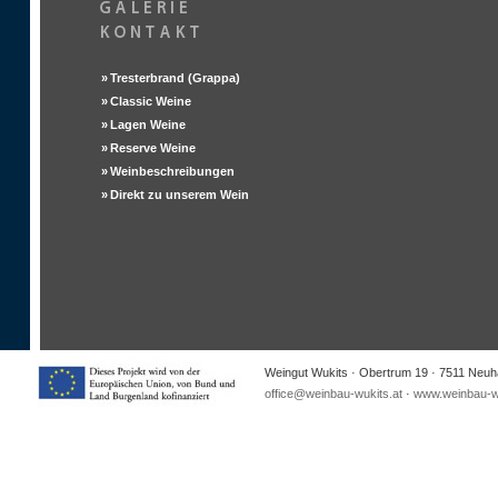
»
Tresterbrand (Grappa)
»
Classic Weine
»
Lagen Weine
»
Reserve Weine
»
Weinbeschreibungen
»
Direkt zu unserem Wein
Weingut Wukits · Obertrum 19 · 7511 Neuha
office@weinbau-wukits.at
·
www.weinbau-wu