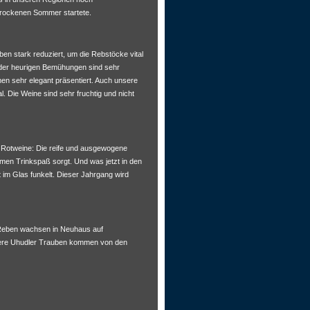
 trockenen Sommer startete.
n stark reduziert, um die Rebstöcke vital
 der heurigen Bemühungen sind sehr
en sehr elegant präsentiert. Auch unsere
. Die Weine sind sehr fruchtig und nicht
n Rotweine: Die reife und ausgewogene
ehmen Trinkspaß sorgt. Und was jetzt in den
t im Glas funkelt. Dieser Jahrgang wird
e Reben wachsen in Neuhaus auf
sere Uhudler Trauben kommen von den