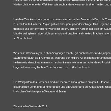
Niederschläge, ehe der Weinbau, wie auch andere Kulturen, in einen heißen und
Um dem Trockenstress gegenzusteuern wurden in den Anlagen vielfach die Traube
zu erhalten. In Unserer Region gab es aber genug Niederschläge. Das Ergebnis
fruchtige und sortentypische Weine mit gutem, dichtem Körper, der sich am Gaum
Uhudlerweingärten haben sich gut erholt und brachten sehr reifes Traubenmaterial
so Säurebetont.
Was beim Weißwein jetzt schon Vergnügen macht, gilt auch bereits für die junge
Säure unterstützt die Fruchtigkeit, während der mittlere Alkoholgehalt für angen
Kellern reift, darauf kann man sich schon freuen, wenn es als vollendetes Produk
lange in Erinnerung bleiben ? ein Jahr wie es im Bilderbuch steht.
Die Weingärten des Betriebes sind auf mehrere Anbaugebiete aufgeteilt: Unser
eisenhaltigen Lehm und Schotterböden und am Csaterberg auf Opalgestein. Un
idyllischen Weinbergen in Winten und Strem.
Die aktuellen Weine ab 2017.