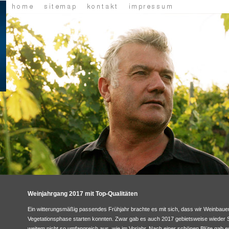
Weinjahrgang 2017 mit Top-Qualitäten
Ein witterungsmäßig passendes Frühjahr brachte es mit sich, dass wir Weinbauern
Vegetationsphase starten konnten. Zwar gab es auch 2017 gebietsweise wieder Sp
weitem nicht so umfangreich aus, wie im Vorjahr. Nach einer schönen Blüte gab 