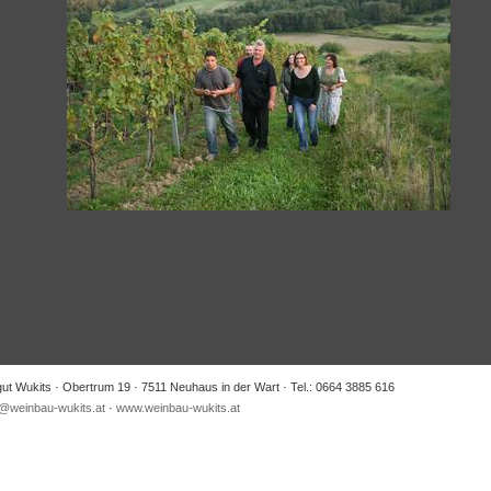
ut Wukits · Obertrum 19 · 7511 Neuhaus in der Wart · Tel.: 0664 3885 616
e@weinbau-wukits.at
·
www.weinbau-wukits.at