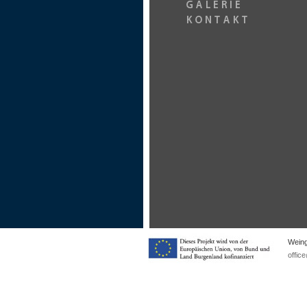
Weing
offic