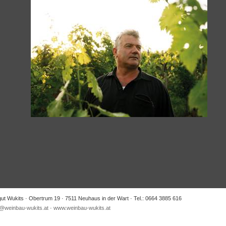
ut Wukits · Obertrum 19 · 7511 Neuhaus in der Wart · Tel.: 0664 3885 616
e@weinbau-wukits.at
·
www.weinbau-wukits.at