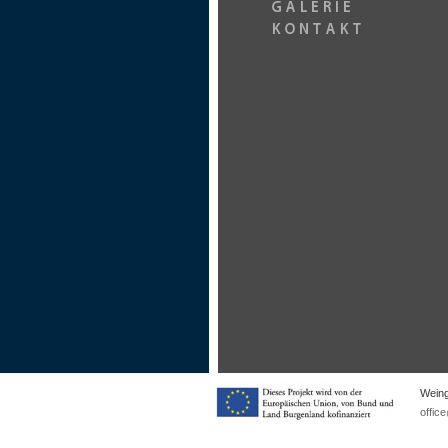
Weing
offic