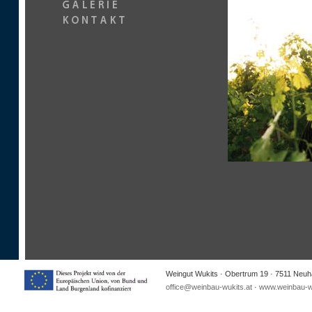
Weingut Wukits · Obertrum 19 · 7511 Neuha
office@weinbau-wukits.at
·
www.weinbau-wu