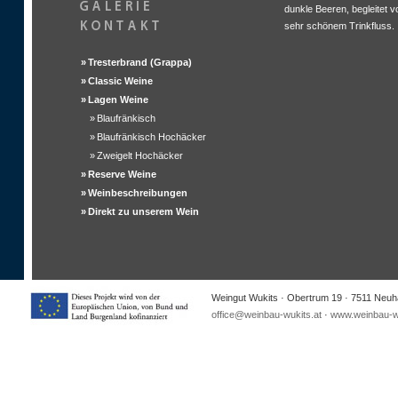
dunkle Beeren, begleitet v
sehr schönem Trinkfluss.
»
Tresterbrand (Grappa)
»
Classic Weine
»
Lagen Weine
»
Blaufränkisch
»
Blaufränkisch Hochäcker
»
Zweigelt Hochäcker
»
Reserve Weine
»
Weinbeschreibungen
»
Direkt zu unserem Wein
Weingut Wukits · Obertrum 19 · 7511 Neuha
office@weinbau-wukits.at
·
www.weinbau-wu