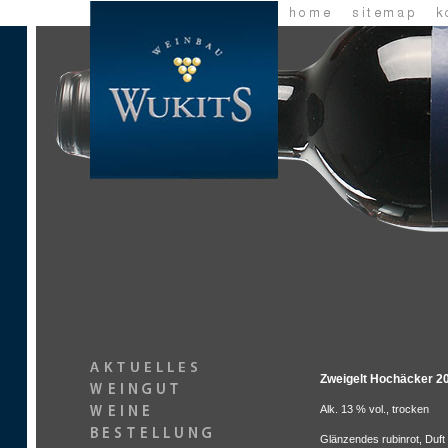
Zweigelt Hochäcker 2
Alk. 13 % vol., trocken
Glänzendes rubinrot, Duf