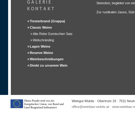
Steinobst, begleitet von e
Zur rustikalen Jause, Sül
»
Tresterbrand (Grappa)
»
Classic Weine
»
Alte Rebe Gemischter Satz
»
Welschriesling
»
Lagen Weine
»
Reserve Weine
»
Weinbeschreibungen
»
Direkt zu unserem Wein
Weingut Wukits · Obertrum 19 · 7511 Neuha
office@weinbau-wukits.at
·
www.weinbau-wu