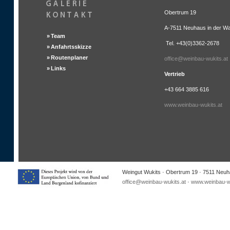
Obertrum 19
A-7511 Neuhaus in der Wa
»
Team
Tel. +43(0)3362-2678
»
Anfahrtsskizze
»
Routenplaner
office@weinbau-wukits.at
»
Links
Vertrieb
+43 664 3885 616
www.weinbau-wukits.at
Weingut Wukits · Obertrum 19 · 7511 Neuha
office@weinbau-wukits.at
·
www.weinbau-wu