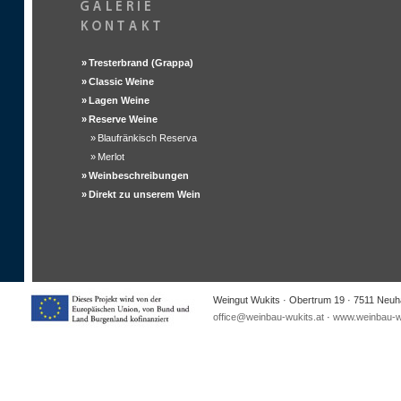
»
Tresterbrand (Grappa)
»
Classic Weine
»
Lagen Weine
»
Reserve Weine
»
Blaufränkisch Reserva
»
Merlot
»
Weinbeschreibungen
»
Direkt zu unserem Wein
Weingut Wukits · Obertrum 19 · 7511 Neuha
office@weinbau-wukits.at
·
www.weinbau-wu