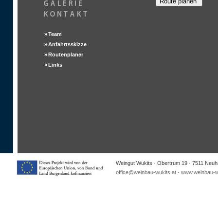
»
Team
»
Anfahrtsskizze
»
Routenplaner
»
Links
Weingut Wukits · Obertrum 19 · 7511 Neuha
office@weinbau-wukits.at
·
www.weinbau-wu