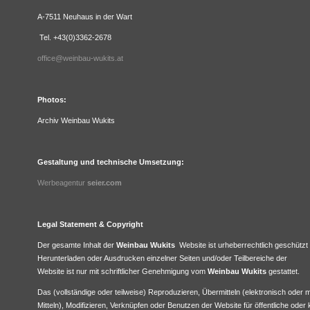
A-7511 Neuhaus in der Wart
Tel. +43(0)3362-2678
office@weinbau-wukits.at
Photos:
Archiv Weinbau Wukits
Gestaltung und technische Umsetzung:
Werbeagentur
seier.com
Legal Statement & Copyright
Der gesamte Inhalt der
Weinbau Wukits
Website ist urheberrechtlich geschützt 
Herunterladen oder Ausdrucken einzelner Seiten und/oder Teilbereiche der
Website ist nur mit schriftlicher Genehmigung vom
Weinbau Wukits
gestattet.
Das (vollständige oder teilweise) Reproduzieren, Übermitteln (elektronisch oder 
Mitteln), Modifizieren, Verknüpfen oder Benutzen der Website für öffentliche oder